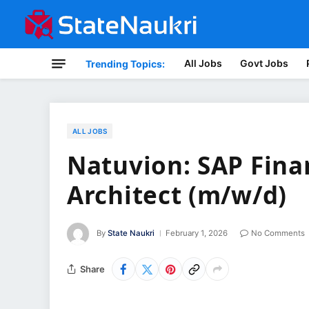
All Jobs
Govt Jobs
Trending Topics:
ALL JOBS
Natuvion: SAP Fina
Architect (m/w/d)
By
State Naukri
February 1, 2026
No Comments
Share